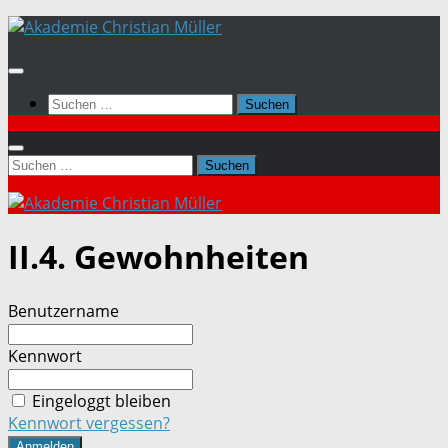
Zum
Inhalt
springen
Suchen
nach:
Suchen
nach:
II.4. Gewohnheiten
Benutzername
Kennwort
Eingeloggt bleiben
Kennwort vergessen?