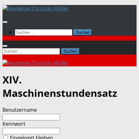
Zum
Inhalt
springen
Suchen
nach:
Suchen
nach:
XIV.
Maschinenstundensatz
Benutzername
Kennwort
Eingeloggt bleiben